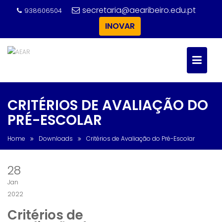
Skip
secretaria@aearibeiro.edu.pt
938606504
to
INOVAR
content
CRITÉRIOS DE AVALIAÇÃO DO
PRÉ-ESCOLAR
Home
Downloads
Critérios de Avaliação do Pré-Escolar
28
Jan
2022
Critérios de