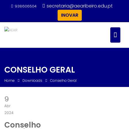
Skip
secretaria@aearibeiro.edu.pt
938606504
to
INOVAR
content
CONSELHO GERAL
Home
Downloads
Conselho Geral
9
Abr
2024
Conselho