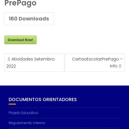
PrePago
160
Downloads
Download Now!
NAVEGAÇÃO
Atividades Setembro
CartaoEscolarPrePago –
DE
Info
2022
ARTIGOS
DOCUMENTOS ORIENTADORES
Projeto Educativo
Regulamento interno