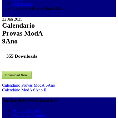
Downloads
Calendario Provas ModA 9Ano
22
Jan
2025
Calendario
Provas ModA
9Ano
355
Downloads
Download Now!
Navegação
Calendario Provas ModA 6Ano
Calendário ModA 6Ano II
de
artigos
Documentos Orientadores
Projeto Educativo
Regulamento interno