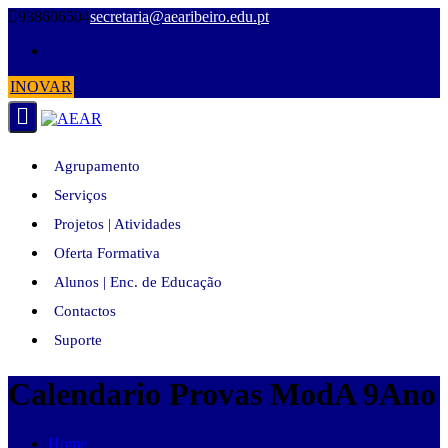
Skip
938606504
secretaria@aearibeiro.edu.pt
to
content
INOVAR
Agrupamento
Serviços
Projetos | Atividades
Oferta Formativa
Alunos | Enc. de Educação
Contactos
Suporte
Calendario Provas ModA 9Ano
Home