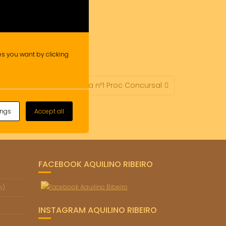
ies you want by clicking
Anexoa Ata nº1 Proc Concursal
ings
Accept all
FACEBOOK AQUILINO RIBEIRO
o)
INSTAGRAM AQUILINO RIBEIRO