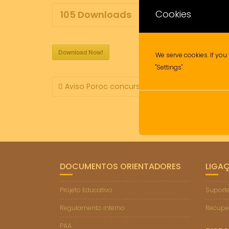
Cookies
105
Downloads
Download Now!
We serve cookies. If you 
"Settings".
NAVEGAÇÃO
Aviso Poroc concursal psicologo
DE
ARTIGOS
DOCUMENTOS ORIENTADORES
LIGA
Projeto Educativo
Suporte
Regulamento interno
Recupe
PAA