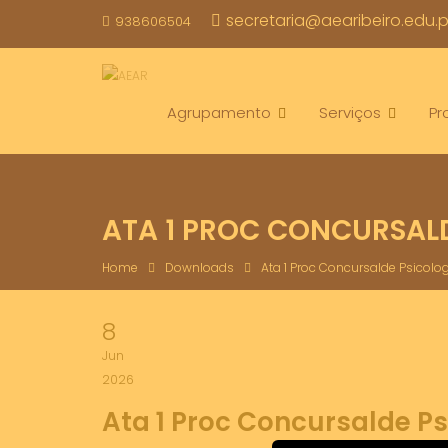
Skip
secretaria@aearibeiro.edu.p
938606504
to
content
Agrupamento
Serviços
Pr
ATA 1 PROC CONCURSAL
Home
Downloads
Ata 1 Proc Concursalde Psicolo
8
Jun
2026
Ata 1 Proc Concursalde P