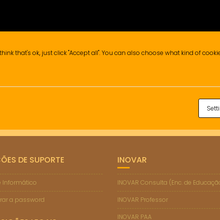
think that's ok, just click "Accept all". You can also choose what kind of cook
Sett
ÇÕES DE SUPORTE
INOVAR
 Informático
INOVAR Consulta (Enc. de Educaçã
rar a password
INOVAR Professor
INOVAR PAA