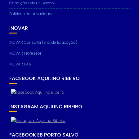
Condições de utilização
Marketing
By sharing
Politicas de privacidade
your
interests
INOVAR
and
behavior as
you visit our
INOVAR Consulta (Enc. de Educação)
site, you
increase the
INOVAR Professor
chance of
seeing
INOVAR PAA
personalized
content and
FACEBOOK AQUILINO RIBEIRO
offers.
INSTAGRAM AQUILINO RIBEIRO
FACEBOOK EB PORTO SALVO