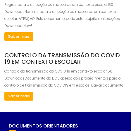
Regras para a utilização de máscaras em contexto escolar130
DownloadsNormas para a utilização de mascaras em contexto
escolar. ATENÇÃO: Este documento pode estar sujeito a alterações.
Download Now!
Necessary
These
Saber mais
cookies are
not
optional.
CONTROLO DA TRANSMISSÃO DO COVID
They are
19 EM CONTEXTO ESCOLAR
needed for
the website
Controlo da transmissão do COVID 19 em contexto escolar156
to function.
DownloadsDocumento da DGS acerca dos procedimentos para o
controlo de transmissão do COVID19 em escolas. Baixar documento.
Statistics
Saber mais
In order for
us to
improve the
website's
functionality
and
DOCUMENTOS ORIENTADORES
structure,