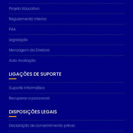
based on
how the
Projeto Educativo
website is
used.
Regulamento interno
PAA
Experience
Legislação
In order for
our website
Mensagem da Diretora
to perform
as well as
Auto Avaliação
possible
during your
LIGAÇÕES DE SUPORTE
visit. If you
refuse these
cookies,
Suporte Informático
some
functionality
Recuperar a password
will
disappear
DISPOSIÇÕES LEGAIS
from the
website.
Declaração de consentimento prévio