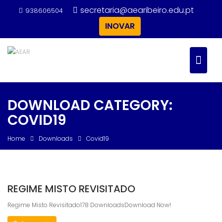
Skip
secretaria@aearibeiro.edu.pt
938606504
to
INOVAR
content
DOWNLOAD CATEGORY:
COVID19
Home
Downloads
Covid19
REGIME MISTO REVISITADO
Regime Misto Revisitado178 DownloadsDownload Now!