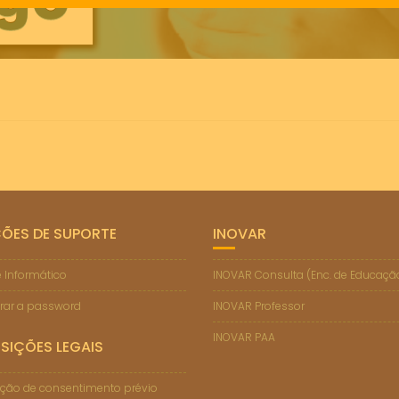
ÇÕES DE SUPORTE
INOVAR
 Informático
INOVAR Consulta (Enc. de Educaçã
rar a password
INOVAR Professor
INOVAR PAA
SIÇÕES LEGAIS
ção de consentimento prévio