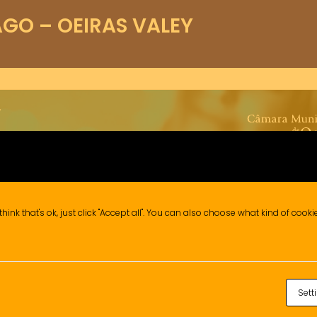
GO – OEIRAS VALEY
think that's ok, just click "Accept all". You can also choose what kind of cook
Sett