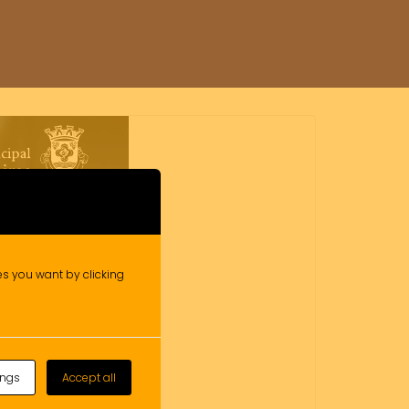
ies you want by clicking
ings
Accept all