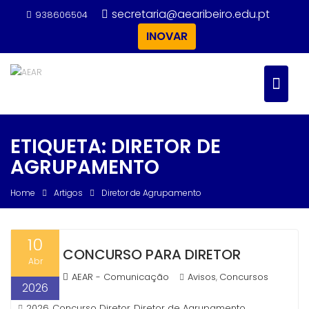
Skip
secretaria@aearibeiro.edu.pt
938606504
to
INOVAR
content
ETIQUETA:
DIRETOR DE
AGRUPAMENTO
Home
Artigos
Diretor de Agrupamento
10
CONCURSO PARA DIRETOR
Abr
AEAR - Comunicação
Avisos
Concursos
,
2026
2026
Concurso Diretor
Diretor de Agrupamento
,
,
,